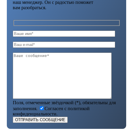
наш менеджер. Он с радостью поможет
вам разобраться.
Поля, отмеченные звёздочкой (*), обязательны для
заполнения.
Согласен с политикой
конфиденциальности.