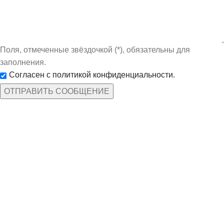
Поля, отмеченные звёздочкой (*), обязательны для
заполнения.
Согласен с политикой конфиденциальности.
КАТЕГОРИИ ТОВАРОВ
Защита рук
По профессиям
Спецодежда
Средства защиты
ИНФОРМАЦИЯ
Доставка и оплата