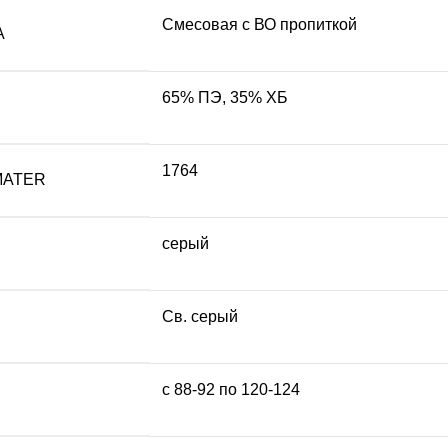
Смесовая с ВО пропиткой
А
65% ПЭ, 35% ХБ
1764
MATER
серый
Св. серый
с 88-92 по 120-124