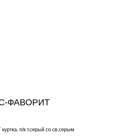
УС-ФАВОРИТ
ртка. п/к т.серый со св.серым