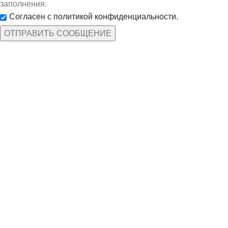
заполнения.
Согласен с политикой конфиденциальности.
КАТЕГОРИИ ТОВАРОВ
Защита рук
По профессиям
Спецодежда
Средства защиты
ИНФОРМАЦИЯ
Доставка и оплата
Дилерам
Нанесение символики
Политика кон-сти