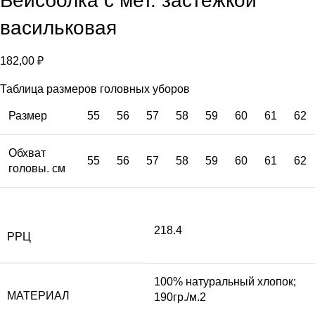
Бейсболка с мет. застежкой
васильковая
182,00
₽
Таблица размеров головных уборов
Размер
55
56
57
58
59
60
61
62
Обхват
55
56
57
58
59
60
61
62
головы. см
218.4
РРЦ
100% натуральный хлопок;
МАТЕРИАЛ
190гр./м.2