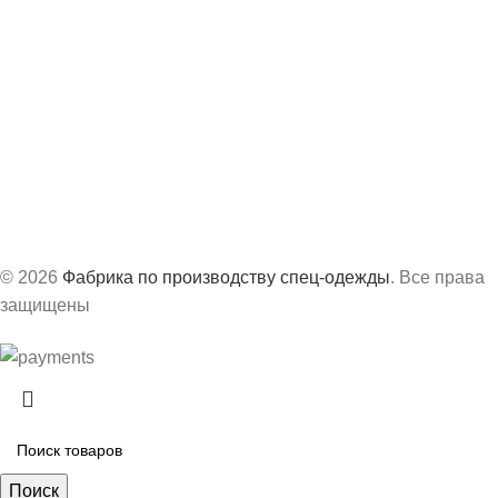
info@vs-spec.ru
Офис:
г. Казань, ул. Академика Завойского, 3А
Производство:
г. Сарапул, ул. Труда, д.63Б
График работ:
с 8:30 до 17:30 по МСК
© 2026
Фабрика по производству спец-одежды
. Все права
защищены
Поиск