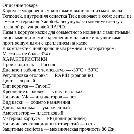
Описание товара
Корпус с укороченным козырьком выполнен из материала
Termotrek. внутренняя оснастка Trek включает в себя: ленты из
смеси материалов Nanotrek. несущую/ затылочную ленту с
плавной регулировкой RAPID.
Пазы в корпусе каски для совместного ношения с защитными
лицевыми щитками с креплением на каске и наушниками
противошумными с креплением на каске.
В комплекте с подбородочным ремнем и обтюратором.
Масса — не более 324 г.
ХАРАКТЕРИСТИКИ
Производитель — Россия
Диапазон рабочих температур — -30°C + 50°C
Регулировка оголовья — RAPID (храповик)
Цвет — черный
Тип корпуса — FavoriT
Крепление оголовья — в шести точках
Наличие УФ — индикаторов — нет
Вид каски — общего назначения
Длина козырька — укороченный
Амортизатор — пластиковый
Материал корпуса — PP (полипропилен)
Наличие вентиляционных отверстий — есть
Защитные свойства — механическая прочность 80 Дж