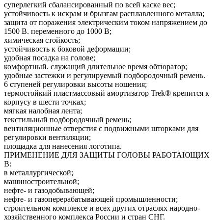
суперлегкий сбалансированный по всей каске вес;
устойчивость к искрам и брызгам расплавленного металла;
защита от поражения электрическим током напряжением до
1500 В. переменного до 1000 В;
химическая стойкость;
устойчивость к боковой деформации;
удобная посадка на голове;
комфортный. служащий длительное время обтюратор;
удобные застежки и регулируемый подбородочный ремень.
6 ступеней регулировки высоты ношения;
термостойкий пластмассовый амортизатор Trek® крепится к
корпусу в шести точках;
мягкая налобная лента;
текстильный подбородочный ремень;
вентиляционные отверстия с подвижными шторками для
регулировки вентиляции;
площадка для нанесения логотипа.
ПРИМЕНЕНИЕ ДЛЯ ЗАЩИТЫ ГОЛОВЫ РАБОТАЮЩИХ
В:
в металлургической;
машиностроительной;
нефте- и газодобывающей;
нефте- и газоперерабатывающей промышленности;
строительном комплексе и всех других отраслях народно-
хозяйственного комплекса России и стран СНГ.