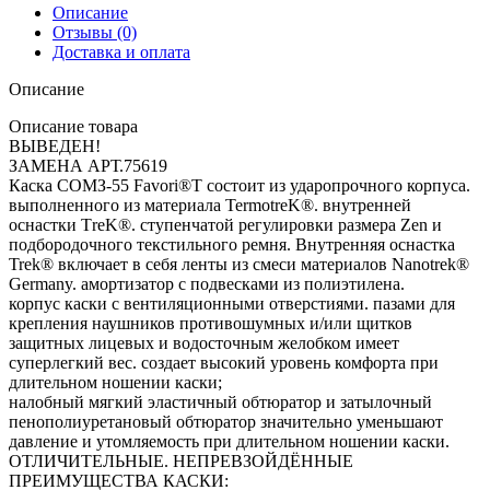
Описание
Отзывы (0)
Доставка и оплата
Описание
Описание товара
ВЫВЕДЕН!
ЗАМЕНА АРТ.75619
Каска СОМЗ-55 Favori®T состоит из ударопрочного корпуса.
выполненного из материала TermotreK®. внутренней
оснастки ТreK®. ступенчатой регулировки размера Zen и
подбородочного текстильного ремня. Внутренняя оснастка
Trek® включает в себя ленты из смеси материалов Nanotrek®
Germany. амортизатор с подвесками из полиэтилена.
корпус каски с вентиляционными отверстиями. пазами для
крепления наушников противошумных и/или щитков
защитных лицевых и водосточным желобком имеет
суперлегкий вес. создает высокий уровень комфорта при
длительном ношении каски;
налобный мягкий эластичный обтюратор и затылочный
пенополиуретановый обтюратор значительно уменьшают
давление и утомляемость при длительном ношении каски.
ОТЛИЧИТЕЛЬНЫЕ. НЕПРЕВЗОЙДЁННЫЕ
ПРЕИМУЩЕСТВА КАСКИ: