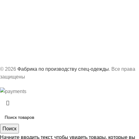
Офис:
г. Казань, ул. Академика Завойского, 3А
Производство:
г. Сарапул, ул. Труда, д.63Б
График работ:
с 8:30 до 17:30 по МСК
© 2026
Фабрика по производству спец-одежды
. Все права
защищены
Поиск
Начните вводить текст, чтобы увидеть товары, которые вы