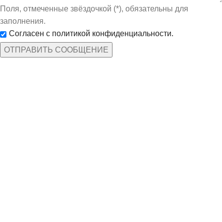
Поля, отмеченные звёздочкой (*), обязательны для
заполнения.
Согласен с политикой конфиденциальности.
КАТЕГОРИИ ТОВАРОВ
Защита рук
По профессиям
Спецодежда
Средства защиты
ИНФОРМАЦИЯ
Доставка и оплата
Дилерам
Нанесение символики