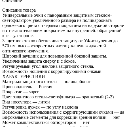
Описание
Описание товара
Универсальные очки с панорамным защитным стеклом-
светофильтром увеличенного размера из поликарбоната
оранжевого цвета с твердым покрытием на наружной стороне
и с незапотевающим покрытием на внутренней. обращенной
к глазу. стороне.
Защитное стекло обеспечивает защиту от УФ-излучения до
570 нм. высокоскоростных частиц. капель жидкостей.
оптического излучения.
Широкий заушник для повышенной боковой защиты.
Увеличенная защита сверху и с боков.
Регулируемый угол наклона защитного стекла.
Возможность ношения с корригирующими очками.
ХАРАКТЕРИСТИКИ
Материал защитного стекла — поликарбонат
Производитель — Россия
Покрытие — super
Цвет защитного стекла-светофильтра — оранжевый (2-2)
Вид носоупора — литой
Регулировка дужек — по углу наклона
Возможность использования с корригирующими очками — да
Бифокальные сегменты для коррекции зрения вблизи — нет
Может комплектоваться обтюратором — нет