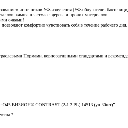
льзованием источников УФ-излучения (УФ-облучатели. бактериц
таллов. камня. пластмасс. дерева и прочих материалов
ими очками!
позволяют комфортно чувствовать себя в течение рабочего дня.
Отраслевыми Нормами. корпоративными стандартами и рекоменда
тые О45 ВИЗИОН® CONTRAST (2-1.2 PL) 14513 (уп.30шт)”
ечены
*