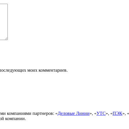
ля последующих моих комментариев.
ми компаниями партнеров: «
Деловые Линии
», «
УТС
», «
ПЭК
», 
ой компании.