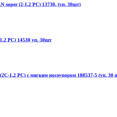
per (2-1.2 PC) 13730. (уп. 30шт)
.2 PC) 14530 уп. 30шт
1.2 PC) с мягким носоупором 188537-5 (уп. 30 