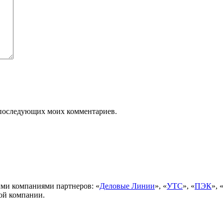
ля последующих моих комментариев.
ми компаниями партнеров: «
Деловые Линии
», «
УТС
», «
ПЭК
», 
ой компании.