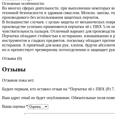
Основные особенности:
Во многих сферах деятельности. при выполнении некоторых ви
техникой безопасности и здравым смыслом. Мозоли. занозы. те
производимого без использования защитных перчаток.
В большинстве случаев. с целью защиты от механических повр
производстве успешно применяются перчатки хб с ПВХ 5-ти н
чувствительность пальцев. Отличный вариант для производств
Перчатки обладают стойкостью к истиранию. изнашиванию и р
инструментов и гладких предметов. поскольку обладает проти
истирания. А приятный для кожи рук. хлопок. будучи абсолют
но и препятствует чрезмерному потоотделению и защищает рук
Отзывы (0)
Отзывы
Отзывов пока нет.
Будьте первым, кто оставил отзыв на “Перчатки хб с ПВХ (Р) 7.
Ваш адрес email не будет опубликован.
Обязательные поля пом
Ваша оценка
*