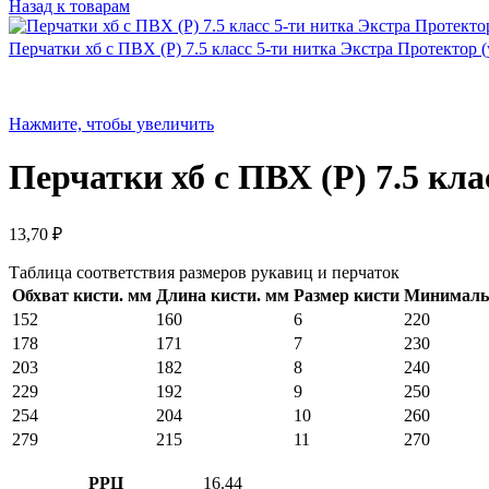
Назад к товарам
Перчатки хб с ПВХ (Р) 7.5 класс 5-ти нитка Экстра Протектор 
Нажмите, чтобы увеличить
Перчатки хб с ПВХ (Р) 7.5 кла
13,70
₽
Таблица соответствия размеров рукавиц и перчаток
Обхват кисти. мм
Длина кисти. мм
Размер кисти
Минимальн
152
160
6
220
178
171
7
230
203
182
8
240
229
192
9
250
254
204
10
260
279
215
11
270
РРЦ
16.44