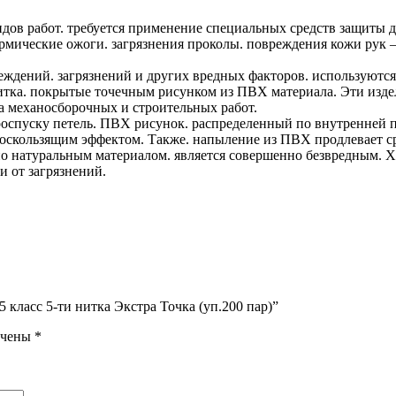
дов работ. требуется применение специальных средств защиты д
рмические ожоги. загрязнения проколы. повреждения кожи рук – 
еждений. загрязнений и других вредных факторов. используютс
итка. покрытые точечным рисунком из ПВХ материала. Эти изд
а механосборочных и строительных работ.
оспуску петель. ПВХ рисунок. распределенный по внутренней п
воскользящим эффектом. Также. напыление из ПВХ продлевает с
но натуральным материалом. является совершенно безвредным. 
и от загрязнений.
5 класс 5-ти нитка Экстра Точка (уп.200 пар)”
ечены
*