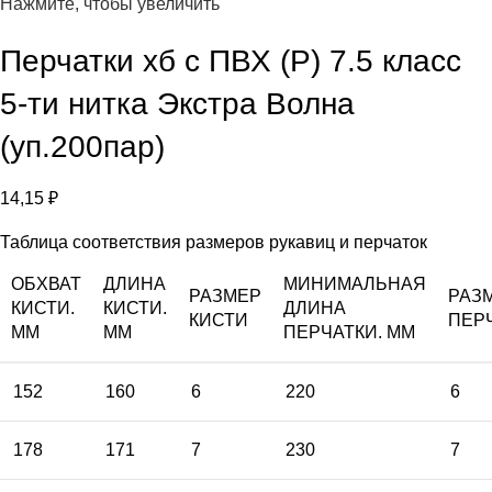
Нажмите, чтобы увеличить
Перчатки хб с ПВХ (Р) 7.5 класс
5-ти нитка Экстра Волна
(уп.200пар)
14,15
₽
Таблица соответствия размеров рукавиц и перчаток
ОБХВАТ
ДЛИНА
МИНИМАЛЬНАЯ
РАЗМЕР
РАЗ
КИСТИ.
КИСТИ.
ДЛИНА
КИСТИ
ПЕР
ММ
ММ
ПЕРЧАТКИ. ММ
152
160
6
220
6
178
171
7
230
7