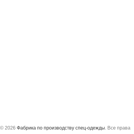
Каталог
О компании
Отзывы
Контакты
8 (843) 204-19-98
info@vs-spec.ru
Офис:
г. Казань, ул. Академика Завойского, 3А
Производство:
г. Сарапул, ул. Труда, д.63Б
График работ:
с 8:30 до 17:30 по МСК
© 2026
Фабрика по производству спец-одежды
. Все права