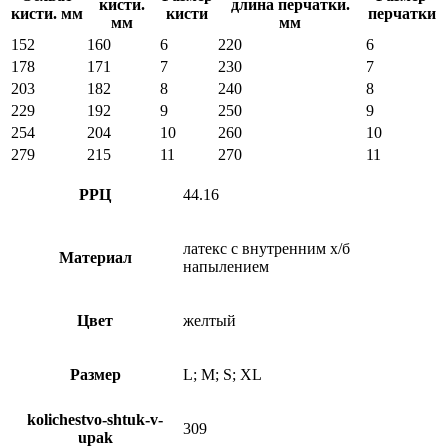
кисти.
длина перчатки.
кисти. мм
кисти
перчатки
мм
мм
152
160
6
220
6
178
171
7
230
7
203
182
8
240
8
229
192
9
250
9
254
204
10
260
10
279
215
11
270
11
РРЦ
44.16
латекс с внутренним х/б
Материал
напылением
Цвет
желтый
Размер
L; M; S; XL
kolichestvo-shtuk-v-
309
upak