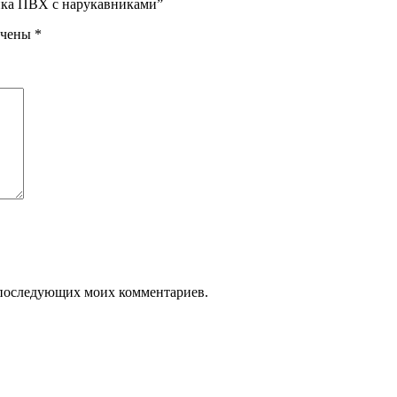
чика ПВХ с нарукавниками”
ечены
*
ля последующих моих комментариев.