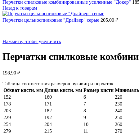
Перчатки спилковые комбинированные усиленные "Докер"
18
Назад к товарам
Перчатки цельноспилковые "Драйвер" серые
205,00
₽
Нажмите, чтобы увеличить
Перчатки спилковые комбин
198,90
₽
Таблица соответствия размеров рукавиц и перчаток
Обхват кисти. мм
Длина кисти. мм
Размер кисти
Минимальн
152
160
6
220
178
171
7
230
203
182
8
240
229
192
9
250
254
204
10
260
279
215
11
270