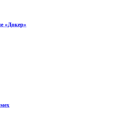
е «Докер»
.мех