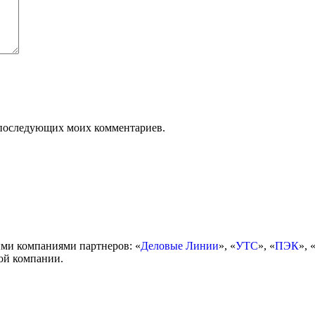
ля последующих моих комментариев.
ми компаниями партнеров: «
Деловые Линии
», «
УТС
», «
ПЭК
», 
ой компании.