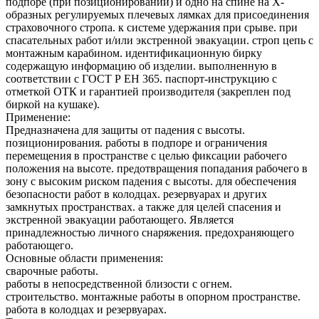
подпоре (при позиционировании) и одно на спине на Х-
образных регулируемых плечевых лямках для присоединения
страховочного стропа. к системе удержания при срыве. при
спасательных работ и/или экстренной эвакуации. строп цепь с
монтажным карабином. идентификационную бирку
содержащую информацию об изделии. выполненную в
соответствии с ГОСТ Р ЕН 365. паспорт-инструкцию с
отметкой ОТК и гарантией производителя (закреплен под
биркой на кушаке).
Применение:
Предназначена для защиты от падения с высоты.
позиционирования. работы в подпоре и ограничения
перемещения в пространстве с целью фиксации рабочего
положения на высоте. предотвращения попадания рабочего в
зону с высоким риском падения с высоты. для обеспечения
безопасности работ в колодцах. резервуарах и других
замкнутых пространствах. а также для целей спасения и
экстренной эвакуации работающего. Является
принадлежностью личного снаряжения. предохраняющего
работающего.
Основные области применения:
сварочные работы.
работы в непосредственной близости с огнем.
строительство. монтажные работы в опорном пространстве.
работа в колодцах и резервуарах.