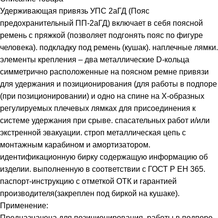
Удерживающая привязь УПС 2аГД (Пояс
предохранительный ПП-2аГД) включает в себя поясной
ремень с пряжкой (позволяет подгонять пояс по фигуре
человека). подкладку под ремень (кушак). наплечные лямки.
элементы крепления – два металлические D-кольца
симметрично расположенные на поясном ремне привязи
для удержания и позиционирования (для работы в подпоре
(при позиционировании) и одно на спине на Х-образных
регулируемых плечевых лямках для присоединения к
системе удержания при срыве. спасательных работ и/или
экстренной эвакуации. строп металлическая цепь с
монтажным карабином и амортизатором.
идентификационную бирку содержащую информацию об
изделии. выполненную в соответствии с ГОСТ Р ЕН 365.
паспорт-инструкцию с отметкой ОТК и гарантией
производителя(закреплен под биркой на кушаке).
Применение:
Предназначена для позиционирования. работы в подпоре