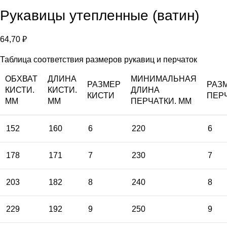
Рукавицы утепленные (ватин)
64,70
₽
Таблица соответствия размеров рукавиц и перчаток
ОБХВАТ
ДЛИНА
МИНИМАЛЬНАЯ
РАЗМЕР
РАЗ
КИСТИ.
КИСТИ.
ДЛИНА
КИСТИ
ПЕР
ММ
ММ
ПЕРЧАТКИ. ММ
152
160
6
220
6
178
171
7
230
7
203
182
8
240
8
229
192
9
250
9