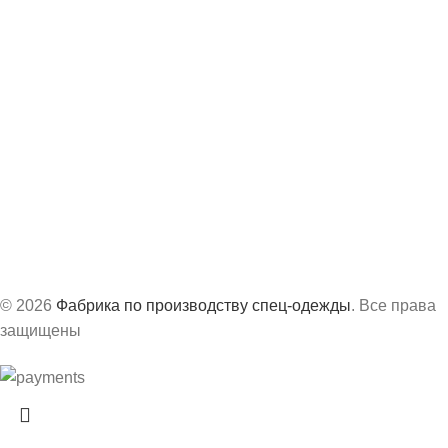
8 (843) 204-19-98
info@vs-spec.ru
Офис:
г. Казань, ул. Академика Завойского, 3А
Производство:
г. Сарапул, ул. Труда, д.63Б
График работ:
с 8:30 до 17:30 по МСК
© 2026
Фабрика по производству спец-одежды
. Все права
защищены