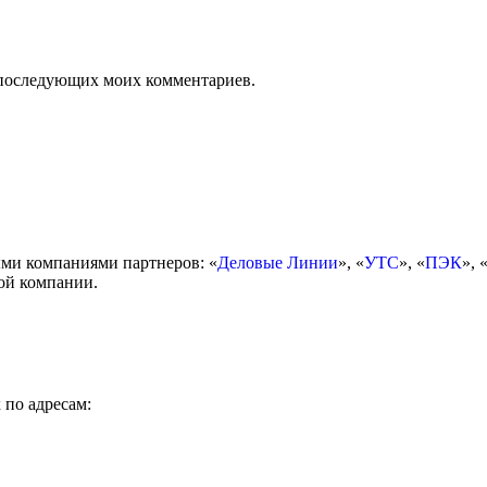
ля последующих моих комментариев.
ми компаниями партнеров: «
Деловые Линии
», «
УТС
», «
ПЭК
», 
ой компании.
 по адресам: