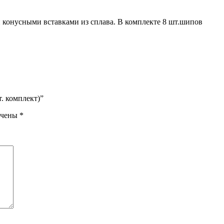
 конусными вставками из сплава. В комплекте 8 шт.шипов
. комплект)”
ечены
*