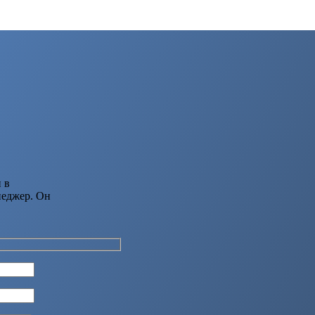
 в
неджер. Он