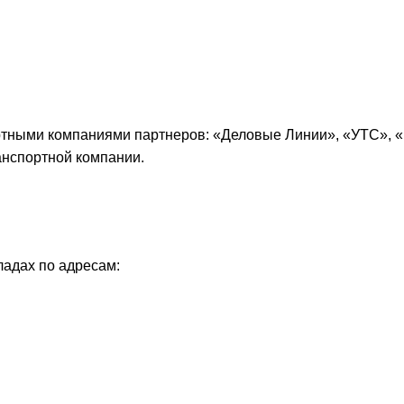
ртными компаниями партнеров: «
Деловые Линии
», «
УТС
», «
анспортной компании.
ладах по адресам: