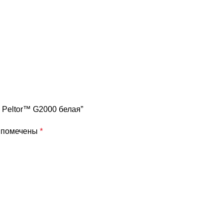
 Peltor™ G2000 белая”
я помечены
*