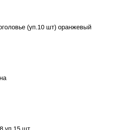
головье (уп.10 шт) оранжевый
на
8 уп.15 шт