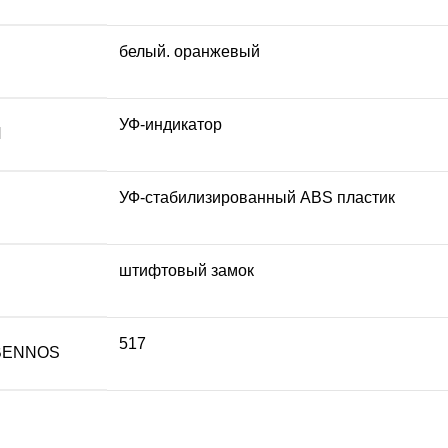
белый. оранжевый
УФ-индикатор
И
УФ-стабилизированный ABS пластик
штифтовый замок
517
BENNOS