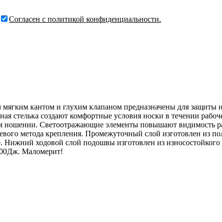
Согласен с политикой конфиденциальности.
ым мягким кантом и глухим клапаном предназначены для защиты 
ная стелька создают комфортные условия носки в течении рабоч
м ношении. Светоотражающие элементы повышают видимость раб
ьевого метода крепления. Промежуточный слой изготовлен из п
бе. Нижний ходовой слой подошвы изготовлен из износостойког
200Дж. Маломерит!