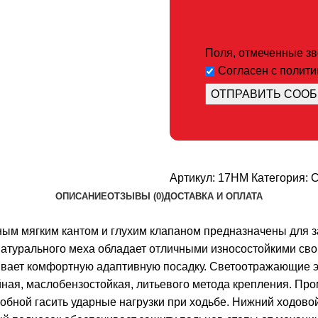
Поля, отмеченные звё
Согласен с полит
Артикул:
17НМ
Категория:
С
ОПИСАНИЕ
ОТЗЫВЫ (0)
ДОСТАВКА И ОПЛАТА
ильным мягким кантом и глухим клапаном предназначены для
натурального меха обладает отличными износостойкими сво
чивает комфортную адаптивную посадку. Светоотражающие
ная, маслобензостойкая, литьевого метода крепления. Про
бной гасить ударные нагрузки при ходьбе. Нижний ходовой