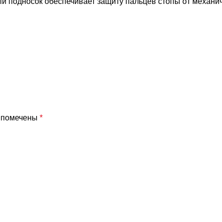
ый подносок обеспечивает защиту пальцев стопы от механи
я помечены
*