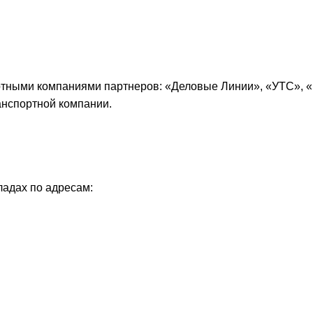
ртными компаниями партнеров: «
Деловые Линии
», «
УТС
», «
анспортной компании.
ладах по адресам: