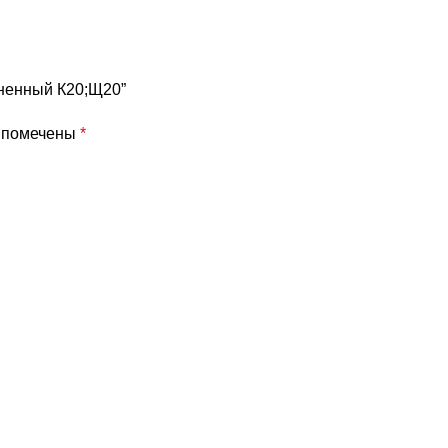
иненный К20;Щ20”
я помечены
*