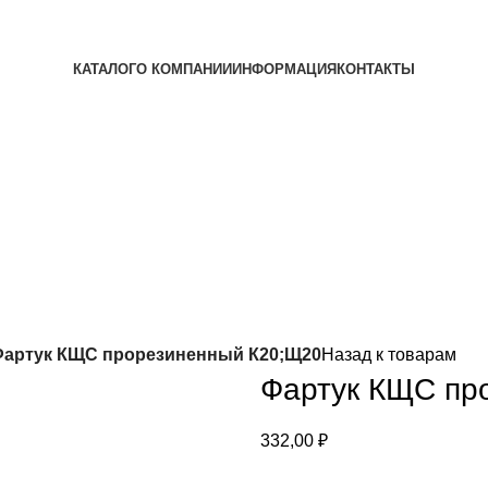
КАТАЛОГ
О КОМПАНИИ
ИНФОРМАЦИЯ
КОНТАКТЫ
артук КЩС прорезиненный К20;Щ20
Назад к товарам
Фартук КЩС пр
332,00
₽