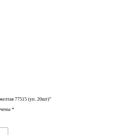
елтая 77515 (уп. 20шт)”
ечены
*