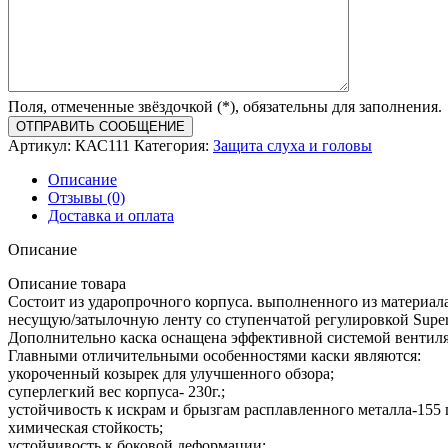
Поля, отмеченные звёздочкой (*), обязательны для заполнения.
Артикул:
КАС111
Категория:
Защита слуха и головы
Описание
Отзывы (0)
Доставка и оплата
Описание
Описание товара
Состоит из ударопрочного корпуса. выполненного из материала
несущую/затылочную ленту со ступенчатой регулировкой Super
Дополнительно каска оснащена эффективной системой вентиля
Главными отличительными особенностями каски являются:
укороченный козырек для улучшенного обзора;
суперлегкий вес корпуса- 230г.;
устойчивость к искрам и брызгам расплавленного металла-155 г
химическая стойкость;
устойчивость к боковой деформации;