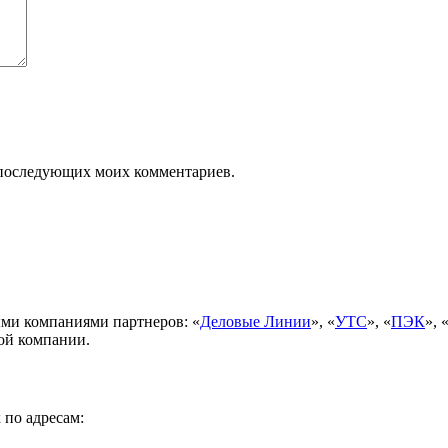
ля последующих моих комментариев.
ми компаниями партнеров: «
Деловые Линии
», «
УТС
», «
ПЭК
», 
ой компании.
 по адресам: