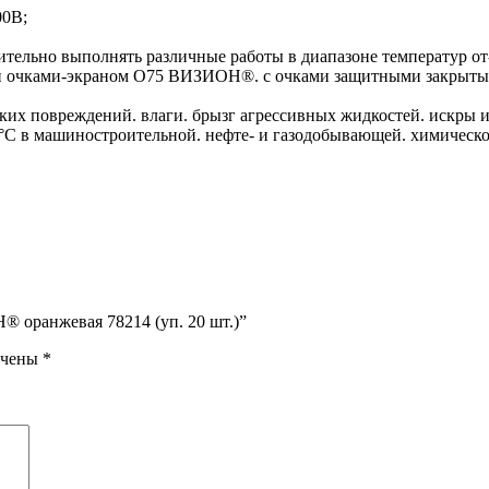
00В;
ительно выполнять различные работы в диапазоне температур от
чками-экраном О75 ВИЗИОН®. с очками защитными закрытыми 
повреждений. влаги. брызг агрессивных жидкостей. искры и б
°С в машиностроительной. нефте- и газодобывающей. химической
 оранжевая 78214 (уп. 20 шт.)”
ечены
*