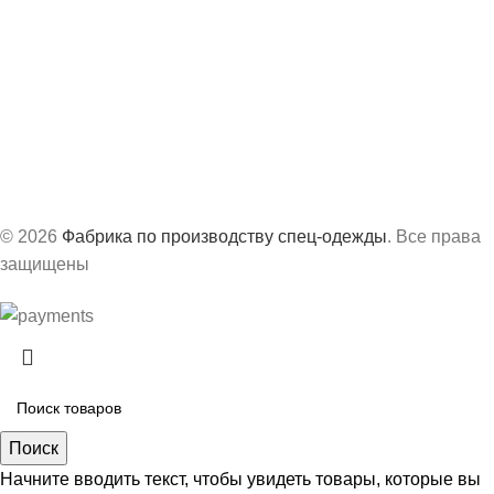
Офис:
г. Казань, ул. Академика Завойского, 3А
Производство:
г. Сарапул, ул. Труда, д.63Б
График работ:
с 8:30 до 17:30 по МСК
© 2026
Фабрика по производству спец-одежды
. Все права
защищены
Поиск
Начните вводить текст, чтобы увидеть товары, которые вы