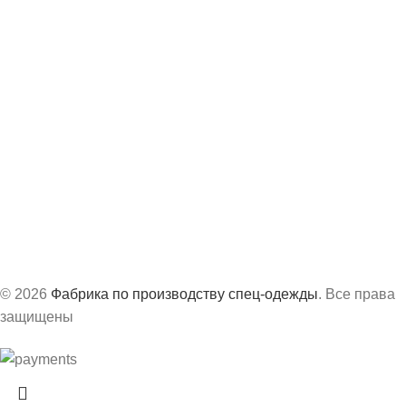
Контакты
8 (843) 204-19-98
info@vs-spec.ru
Офис:
г. Казань, ул. Академика Завойского, 3А
Производство:
г. Сарапул, ул. Труда, д.63Б
График работ:
с 8:30 до 17:30 по МСК
© 2026
Фабрика по производству спец-одежды
. Все права
защищены