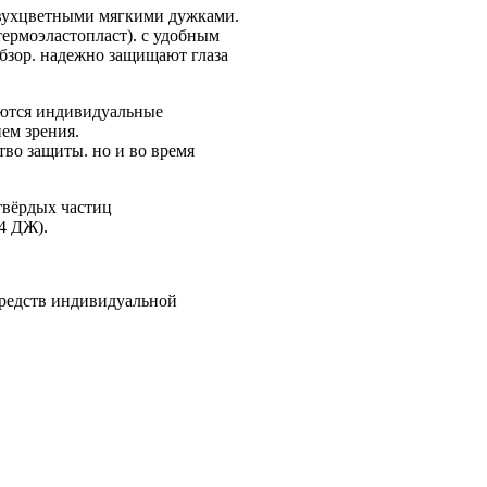
вухцветными мягкими дужками.
ермоэластопласт). с удобным
бзор. надежно защищают глаза
яются индивидуальные
ем зрения.
тво защиты. но и во время
твёрдых частиц
4 ДЖ).
средств индивидуальной