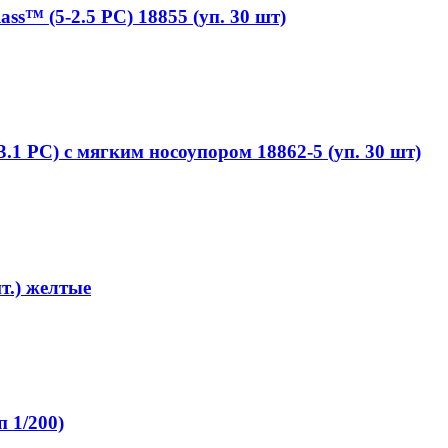
™ (5-2.5 РС) 18855 (уп. 30 шт)
1 РС) с мягким носоупором 18862-5 (уп. 30 шт)
т.) желтые
1/200)