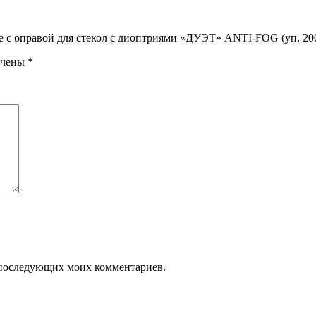
е с оправой для стекол с диоптриями «ДУЭТ» ANTI-FOG (уп. 20
ечены
*
ля последующих моих комментариев.