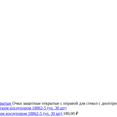
крытые
Очки защитные открытые с оправой для стекол с диопт
м носоупором 18862-5 (уп. 30 шт)
180,00
₽