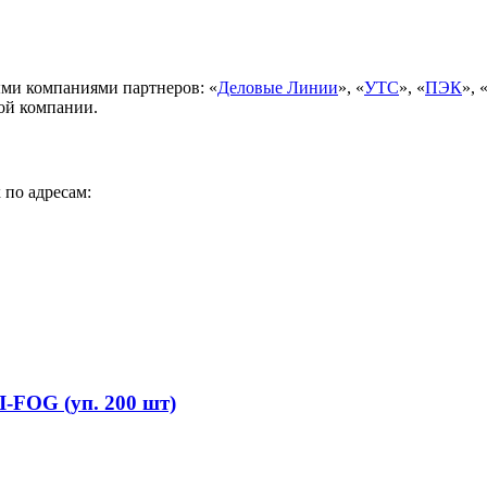
ми компаниями партнеров: «
Деловые Линии
», «
УТС
», «
ПЭК
», 
ой компании.
 по адресам:
FOG (уп. 200 шт)