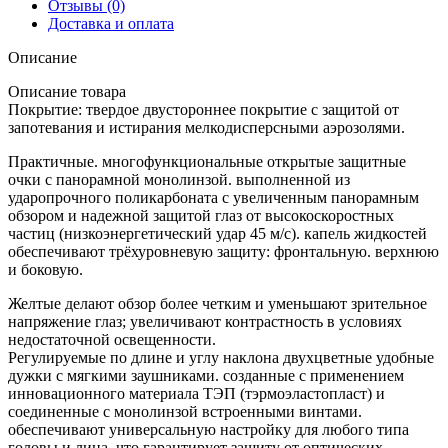
Отзывы (0)
Доставка и оплата
Описание
Описание товара
Покрытие: твердое двустороннее покрытие с защитой от
запотевания и истирания мелкодисперсными аэрозолями.
Практичные. многофункциональные открытые защитные
очки с панорамной монолинзой. выполненной из
ударопрочного поликарбоната с увеличенным панорамным
обзором и надежной защитой глаз от высокоскоростных
частиц (низкоэнергетический удар 45 м/с). капель жидкостей
обеспечивают трёхуровневую защиту: фронтальную. верхнюю
и боковую.
Желтые делают обзор более четким и уменьшают зрительное
напряжение глаз; увеличивают контрастность в условиях
недостаточной освещенности.
Регулируемые по длине и углу наклона двухцветные удобные
дужки с мягкими заушниками. созданные с применением
инновационного материала ТЭП (тэрмоэластопласт) и
соединенные с монолинзой встроенными винтами.
обеспечивают универсальную настройку для любого типа
головы и лица. что гарантирует защиту от оптических