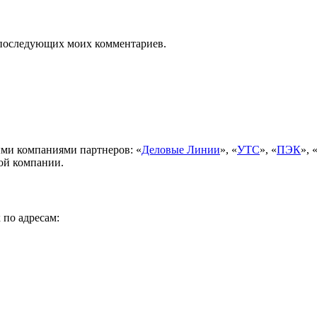
ля последующих моих комментариев.
ми компаниями партнеров: «
Деловые Линии
», «
УТС
», «
ПЭК
», 
ой компании.
 по адресам: