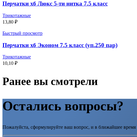
Перчатки хб Люкс 5-ти нитка 7.5 класс
Трикотажные
13,80
₽
Быстрый просмотр
Перчатки хб Эконом 7.5 класс (уп.250 пар)
Трикотажные
10,10
₽
Ранее вы смотрели
Остались вопросы?
Пожалуйста, сформулируйте ваш вопрос, и в ближайшее время 