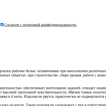
Согласен с политикой конфиденциальности.
атки рабочие белые. незаменимые при выполнении различных ви
ных объектах. при строительстве. сборе урожая. работе с живо
ергенностью. обеспечивает вентиляцию ладоней. отводит лишню
т высокой тактильной чувствительности. Мягкое тонкое полотно
пряжа в 4 нити. Изделия не рвутся. практически не подвергают
дку на кисти. Такие изделия не соскользнут с рук в ответствен