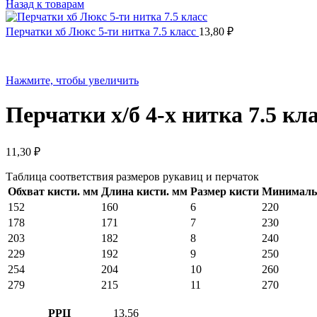
Назад к товарам
Перчатки хб Люкс 5-ти нитка 7.5 класс
13,80
₽
Нажмите, чтобы увеличить
Перчатки х/б 4-х нитка 7.5 кл
11,30
₽
Таблица соответствия размеров рукавиц и перчаток
Обхват кисти. мм
Длина кисти. мм
Размер кисти
Минимальн
152
160
6
220
178
171
7
230
203
182
8
240
229
192
9
250
254
204
10
260
279
215
11
270
РРЦ
13.56