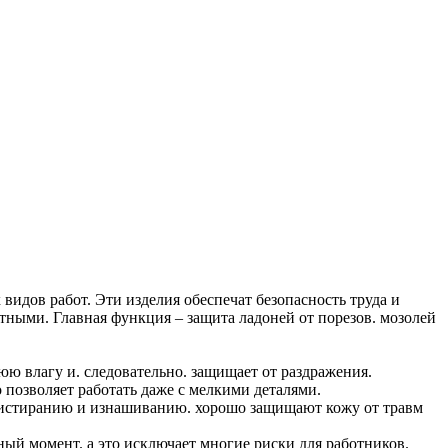
дов работ. Эти изделия обеспечат безопасность труда и
тными. Главная функция – защита ладоней от порезов. мозолей
ю влагу и. следовательно. защищает от раздражения.
 позволяет работать даже с мелкими деталями.
ся истиранию и изнашиванию. хорошо защищают кожу от травм
ный момент. а это исключает многие риски для работников.