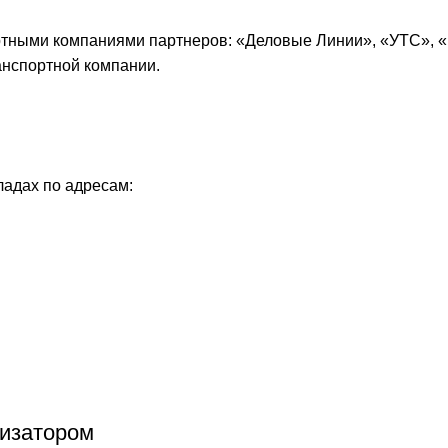
ртными компаниями партнеров: «
Деловые Линии
», «
УТС
», «
анспортной компании.
ладах по адресам:
тизатором