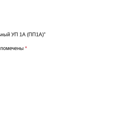
ьный УП 1А (ПП1А)”
я помечены
*