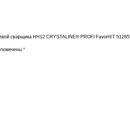
ицевой сварщика НН12 CRYSTALINE® PROFI Favori®T 51265
я помечены
*