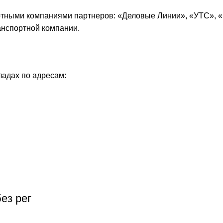
ртными компаниями партнеров: «
Деловые Линии
», «
УТС
», «
анспортной компании.
ладах по адресам:
ез рег