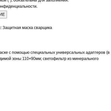
ой (*), обязательны для заполнения.
конфиденциальности.
:
Защитная маска сварщика
каске с помощью специальных универсальных адаптеров (в
видимой зоны 110×90мм; светофильтр из минерального