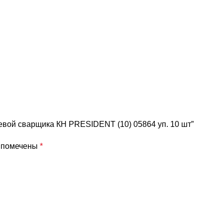
евой сварщика КН PRESIDENT (10) 05864 уп. 10 шт”
я помечены
*