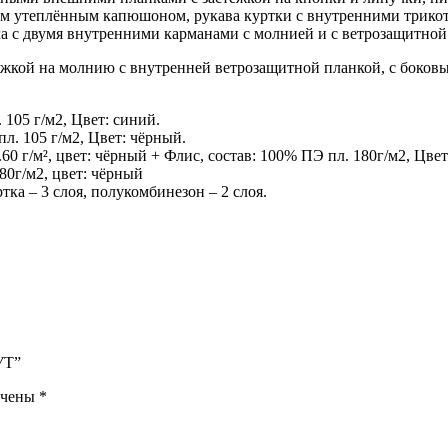
ым утеплённым капюшоном, рукава куртки с внутренними трик
ка с двумя внутренними карманами с молнией и с ветрозащитной
ёжкой на молнию с внутренней ветрозащитной планкой, с боков
105 г/м2, Цвет: синий.
л. 105 г/м2, Цвет: чёрный.
60 г/м², цвет: чёрный + Флис, состав: 100% ПЭ пл. 180г/м2, Цве
80г/м2, цвет: чёрный
тка – 3 слоя, полукомбинезон – 2 слоя.
УТ”
ечены
*