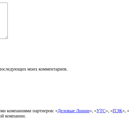
ля последующих моих комментариев.
ми компаниями партнеров: «
Деловые Линии
», «
УТС
», «
ПЭК
», 
ой компании.