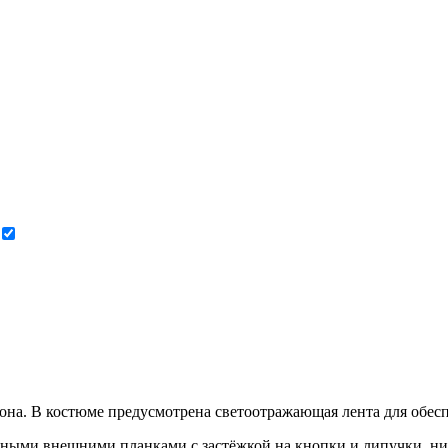
Согласен с политикой конфиденциальности.
на. В костюме предусмотрена светоотражающая лента для обесп
итными внешними планками с застёжкой на кнопки и липучки, н