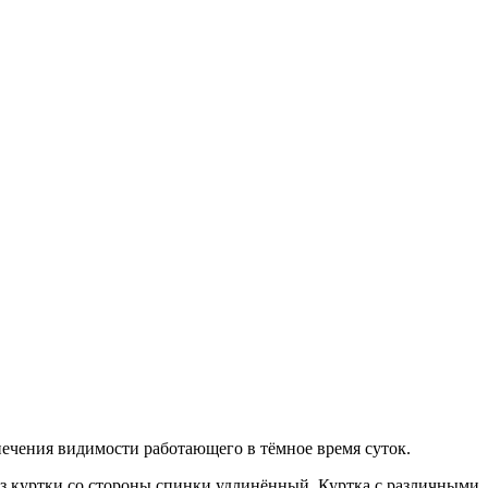
ечения видимости работающего в тёмное время суток.
из куртки со стороны спинки удлинённый. Куртка с различными