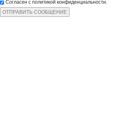
Согласен с политикой конфиденциальности.
КАТЕГОРИИ ТОВАРОВ
Защита рук
По профессиям
Спецодежда
Средства защиты
ИНФОРМАЦИЯ
Доставка и оплата
Дилерам
Нанесение символики
Политика кон-сти
МЕНЮ