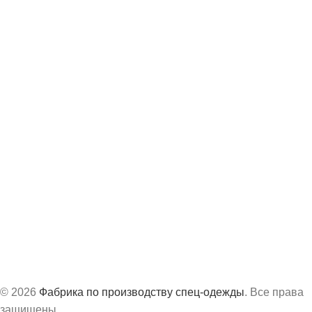
Каталог
О компании
Отзывы
Контакты
8 (843) 204-19-98
info@vs-spec.ru
Офис:
г. Казань, ул. Академика Завойского, 3А
Производство:
г. Сарапул, ул. Труда, д.63Б
График работ:
с 8:30 до 17:30 по МСК
© 2026
Фабрика по производству спец-одежды
. Все права
защищены