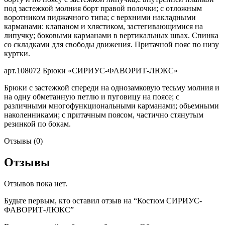
под застежкой молния борт правой полочки; с отложным
воротником пиджачного типа; с верхними накладными
карманами: клапаном и хлястиком, застегивающимися на
липучку; боковыми карманами в вертикальных швах. Спинка
со складками для свободы движения. Притачной пояс по низу
куртки.
арт.108072 Брюки «СИРИУС-ФАВОРИТ-ЛЮКС»
Брюки с застежкой спереди на однозамковую тесьму молния и
на одну обметанную петлю и пуговицу на поясе; с
различными многофункциональными карманами; обьемными
наколенниками; с притачным поясом, частично стянутым
резинкой по бокам.
Отзывы (0)
Отзывы
Отзывов пока нет.
Будьте первым, кто оставил отзыв на “Костюм СИРИУС-
ФАВОРИТ-ЛЮКС”