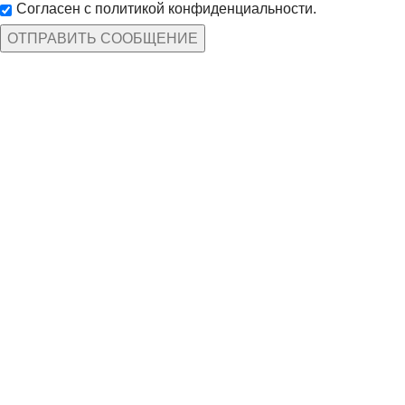
Согласен с политикой конфиденциальности.
КАТЕГОРИИ ТОВАРОВ
Защита рук
По профессиям
Спецодежда
Средства защиты
ИНФОРМАЦИЯ
Доставка и оплата
Дилерам
Нанесение символики
Политика кон-сти
МЕНЮ