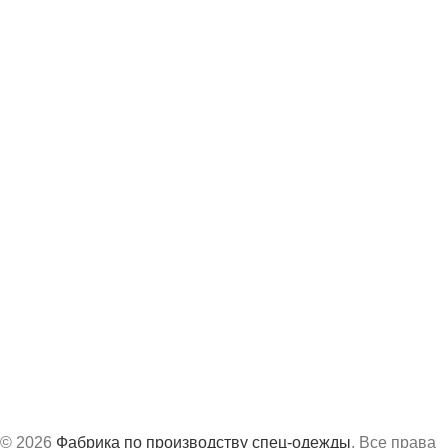
Каталог
О компании
Отзывы
Контакты
8 (843) 204-19-98
info@vs-spec.ru
Офис:
г. Казань, ул. Академика Завойского, 3А
Производство:
г. Сарапул, ул. Труда, д.63Б
График работ:
с 8:30 до 17:30 по МСК
© 2026
Фабрика по производству спец-одежды
. Все права