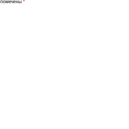
я помечены
*