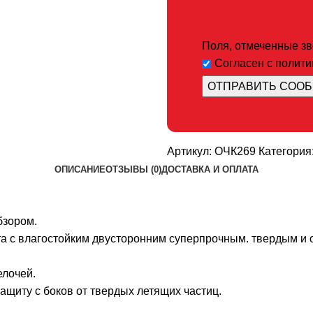
Поля, отмеченные звё
Согласен с полит
Артикул:
ОЧК269
Категория
ОПИСАНИЕ
ОТЗЫВЫ (0)
ДОСТАВКА И ОПЛАТА
бзором.
ата с влагостойким двусторонним суперпрочным. твердым 
елочей.
щиту с боков от твердых летящих частиц.