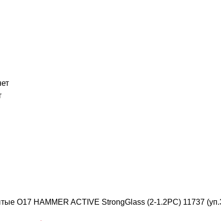
нет
т
ытые О17 HAMMER ACTIVE StrongGlass (2-1.2РС) 11737 (уп.