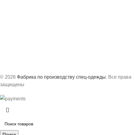
info@vs-spec.ru
Офис:
г. Казань, ул. Академика Завойского, 3А
Производство:
г. Сарапул, ул. Труда, д.63Б
График работ:
с 8:30 до 17:30 по МСК
© 2026
Фабрика по производству спец-одежды
. Все права
защищены
Поиск