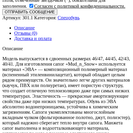
Поля, отмеченные звёздочкой (*), обязательны для
заполнения.
Согласен с политикой конфиденциальности.
Артикул:
301.1
Категория:
Спецобувь
Описание
Отзывы (0)
Доставка и оплата
Описание
Модель выпускается в сдвоенных размерах 46/47, 44/45, 42/43,
40/41. Для изготовления сапог «Mud_n_Snow» используется
материал «ЭВА» — композиционный полимерный материал
(вспененный этиленвинилацетат), который обладает целым
рядом преимуществ. Он значительно легче других материалов
(каучук, ПВХ или полиуретан), имеет пористую структуру,
что создает отличную теплоизоляцию даже при самых низких
температурах. Эластичность — прекрасные амортизирующие
свойства даже при низких температурах. Обувь из ЭВА
абсолютно водонепроницаема, устойчива к химическим
загрязнениям. Сапоги укомплектованы многослойным
вкладным чулком (фольгированное полотно, джут, полиэстер),
который надежно сберегает тепло внутри сапога. Манжета
сапог выполнена и водоотталкивающего материала,