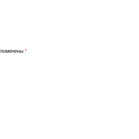
я помечены
*