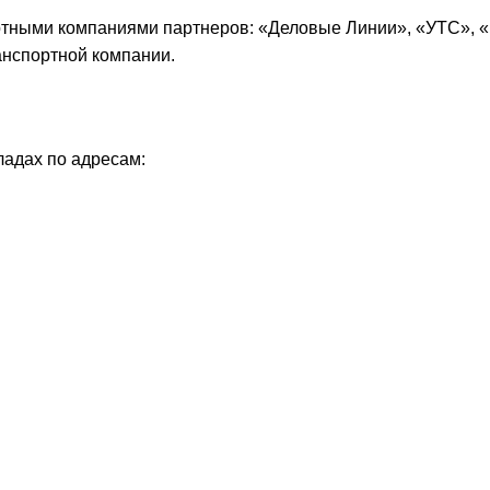
ртными компаниями партнеров: «
Деловые Линии
», «
УТС
», «
анспортной компании.
ладах по адресам: