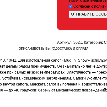
Поля, отмеченные звё
Согласен с полит
Артикул:
302.1
Категория:
С
ОПИСАНИЕ
ОТЗЫВЫ (0)
ДОСТАВКА И ОПЛАТА
42/43, 40/41. Для изготовления сапог «Mud_n_Snow» испо
ет целым рядом преимуществ. Он значительно легче других
 даже при самых низких температурах. Эластичность — пре
, устойчива к химическим загрязнениям. Сапоги укомплек
пло внутри сапога. Манжета сапог выполнена и водоотталки
я — до -40 градусов; беречь от механических повреждений;