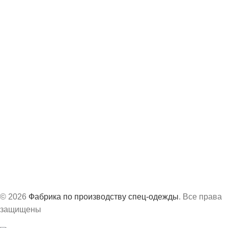
О компании
Отзывы
Контакты
8 (843) 204-19-98
info@vs-spec.ru
Офис:
г. Казань, ул. Академика Завойского, 3А
Производство:
г. Сарапул, ул. Труда, д.63Б
График работ:
с 8:30 до 17:30 по МСК
© 2026
Фабрика по производству спец-одежды
. Все права
защищены