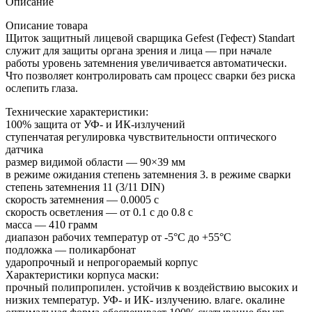
Описание
Описание товара
Щиток защитный лицевой сварщика Gefest (Гефест) Standart
служит для защиты органа зрения и лица — при начале
работы уровень затемнения увеличивается автоматически.
Что позволяет контролировать сам процесс сварки без риска
ослепить глаза.
Технические характеристики:
100% защита от УФ- и ИК-излучений
ступенчатая регулировка чувствительности оптического
датчика
размер видимой области — 90×39 мм
в режиме ожидания степень затемнения 3. в режиме сварки
степень затемнения 11 (3/11 DIN)
скорость затемнения — 0.0005 с
скорость осветления — от 0.1 с до 0.8 с
масса — 410 грамм
диапазон рабочих температур от -5°С до +55°С
подложка — поликарбонат
ударопрочный и непрогораемый корпус
Характеристики корпуса маски:
прочный полипропилен. устойчив к воздействию высоких и
низких температур. УФ- и ИК- излучению. влаге. окалине