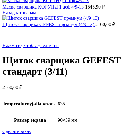
Маска сварщика КОРУНД 1 асф 4/9-13
1545,90
₽
Назад к товарам
Щиток сварщика GEFEST премиум (4/9-13)
2160,00
₽
Нажмите, чтобы увеличить
Щиток сварщика GEFEST
стандарт (3/11)
2160,00
₽
temperaturnyj-diapazon-i
635
Размер экрана
90×39 мм
Сделать заказ