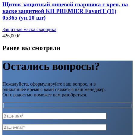
Щиток защитный лицевой сварщика с креп. на
каске защитной КН PREMIER FavoriT (11)
05365 (уп.10 шт)
Защитная маска сварщика
426,00
₽
Ранее вы смотрели
Остались вопросы?
Пожалуйста, сформулируйте ваш вопрос, и в
ближайшее время с вами свяжется наш менеджер.
Он с радостью поможет вам разобраться.