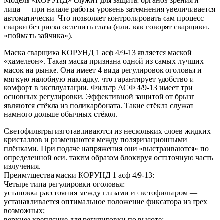
Модель «КОРУНД» служит для защиты органов зрения и
лица — при начале работы уровень затемнения увеличивается
автоматически. Что позволяет контролировать сам процесс
сварки без риска ослепить глаза (или. как говорят сварщики.
«поймать зайчика»).
Маска сварщика КОРУНД 1 асф 4/9-13 является маской
«хамелеон». Такая маска признана одной из самых лучших
масок на рынке. Она имеет 4 вида регулировок оголовья и
мягкую налобную накладку. что гарантирует удобство и
комфорт в эксплуатации. Фильтр АСФ 4/9-13 имеет три
основных регулировки. Эффективной защитой от брызг
являются стёкла из поликарбоната. Такие стёкла служат
намного дольше обычных стёкол.
Светофильтры изготавливаются из нескольких слоев жидких
кристаллов и размещаются между поляризационными
плёнками. При подаче напряжения они «выстраиваются» по
определенной оси. таким образом блокируя остаточную часть
излучения.
Преимущества маски КОРУНД 1 асф 4/9-13:
Четыре типа регулировки оголовья:
установка расстояния между глазами и светофильтром —
устанавливается оптимальное положение фиксатора из трех
возможных;
верхнее крепление для регулировки по высоте;