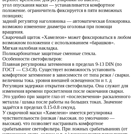
угол опускания маски — устанавливается комфортное
положение. ограничитель фиксируется в пяти возможных
позициях;
задний регулятор наголовника — автоматическая блокировка.
возможно изменение диаметра оголовья при помощи
вращения.
Сварочный щиток «Хамелеон» может фиксироваться в любом
возможном положении с использованием «барашков».
Мягкая налобная накладка.
Поликарбонатные защитные сменные стекла.
Особенности светофильтров:
Плавная регулировка затемнения в пределах 9-13 DIN (по
ГОСТ — С3-С8). Существует возможность установить
комфортное затемнение в зависимости от типа резки / сварки.
величины тока. уровня внешней освещенности и т. д
Регуляция задержки открытия светофильтра. Она служит для
изменения времени просветления после окончания сварки.
Это удобно при защите глаз от «послесвечения» раскаленного
металла / шлака после работы на больших токах. Значение
задаётся в пределах 0.15-0.8 секунд.
У сварочной маски «Хамелеон» имеется регулировка
чувствительности (низкая / высокая. по умолчанию —
высокая). что позволяет настраивать комфортное
срабатывание светофильтра. При ложных срабатываниях (от