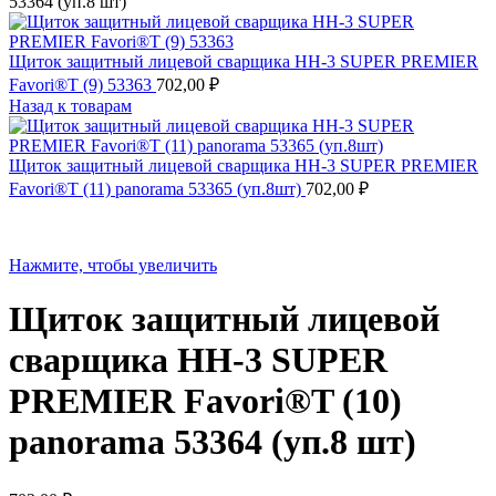
53364 (уп.8 шт)
Щиток защитный лицевой сварщика НН-3 SUPER PREMIER
Favori®T (9) 53363
702,00
₽
Назад к товарам
Щиток защитный лицевой сварщика НН-3 SUPER PREMIER
Favori®T (11) panorama 53365 (уп.8шт)
702,00
₽
Нажмите, чтобы увеличить
Щиток защитный лицевой
сварщика НН-3 SUPER
PREMIER Favori®T (10)
panorama 53364 (уп.8 шт)