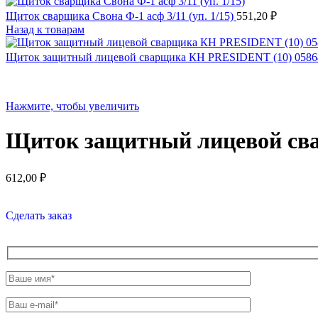
Щиток сварщика Свона Ф-1 асф 3/11 (уп. 1/15)
551,20
₽
Назад к товарам
Щиток защитный лицевой сварщика КН PRESIDENT (10) 05864
Нажмите, чтобы увеличить
Щиток защитный лицевой сва
612,00
₽
Сделать заказ