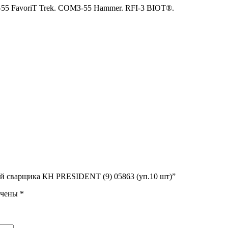
5 FavoriT Trek. СОМЗ-55 Hammer. RFI-3 BIOT®.
ой сварщика КН PRESIDENT (9) 05863 (уп.10 шт)”
ечены
*