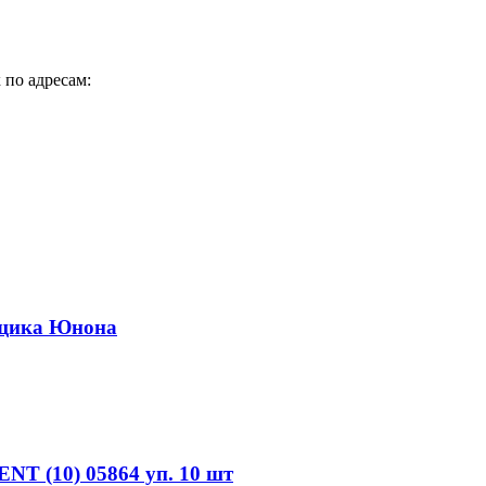
 по адресам:
рщика Юнона
T (10) 05864 уп. 10 шт