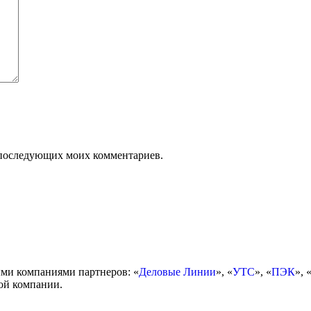
ля последующих моих комментариев.
ми компаниями партнеров: «
Деловые Линии
», «
УТС
», «
ПЭК
», 
ой компании.